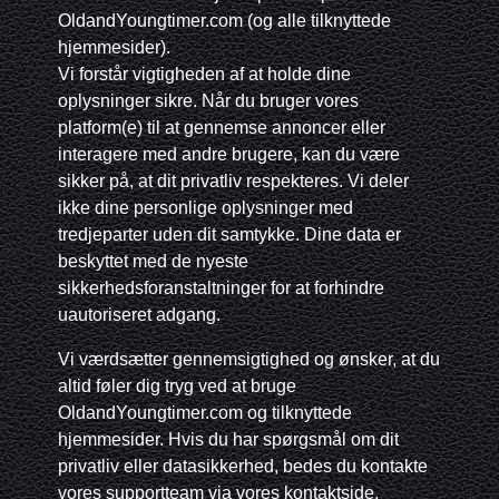
OldandYoungtimer.com (og alle tilknyttede
hjemmesider).
Vi forstår vigtigheden af at holde dine
oplysninger sikre. Når du bruger vores
platform(e) til at gennemse annoncer eller
interagere med andre brugere, kan du være
sikker på, at dit privatliv respekteres. Vi deler
ikke dine personlige oplysninger med
tredjeparter uden dit samtykke. Dine data er
beskyttet med de nyeste
sikkerhedsforanstaltninger for at forhindre
uautoriseret adgang.
Vi værdsætter gennemsigtighed og ønsker, at du
altid føler dig tryg ved at bruge
OldandYoungtimer.com og tilknyttede
hjemmesider. Hvis du har spørgsmål om dit
privatliv eller datasikkerhed, bedes du kontakte
vores supportteam via vores kontaktside.