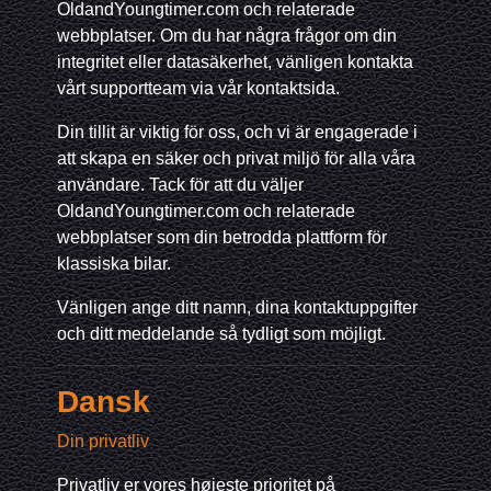
OldandYoungtimer.com och relaterade
webbplatser. Om du har några frågor om din
integritet eller datasäkerhet, vänligen kontakta
vårt supportteam via vår kontaktsida.
Din tillit är viktig för oss, och vi är engagerade i
att skapa en säker och privat miljö för alla våra
användare. Tack för att du väljer
OldandYoungtimer.com och relaterade
webbplatser som din betrodda plattform för
klassiska bilar.
Vänligen ange ditt namn, dina kontaktuppgifter
och ditt meddelande så tydligt som möjligt.
Dansk
Din privatliv
Privatliv er vores højeste prioritet på