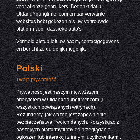
voor al onze gebruikers. Bedankt dat u
OldandYoungtimer.com en aanverwante
websites hebt gekozen als uw vertrouwde
platform voor klassieke auto's.
Vermeld alstublieft uw naam, contactgegevens
en bericht zo duidelijk mogelijk.
Polski
Twoja prywatność
Prywatność jest naszym najwyższym
priorytetem w OldandYoungtimer.com (i
wszystkich powiązanych witrynach).
Rozumiemy, jak ważne jest zapewnienie
bezpieczeństwa Twoich danych. Korzystając z
naszej/ych platformy/firmy do przeglądania
ogłoszeń lub interakcji z innymi użytkownikami,